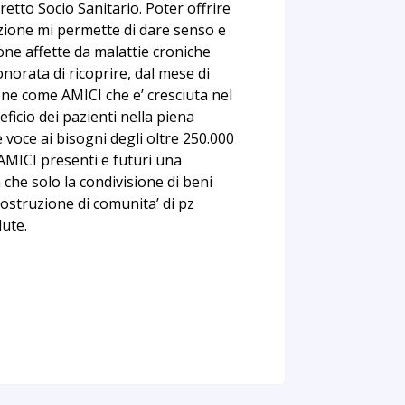
retto Socio Sanitario. Poter offrire
iazione mi permette di dare senso e
sone affette da malattie croniche
rata di ricoprire, dal mese di
ione come AMICI che e’ cresciuta nel
ficio dei pazienti nella piena
voce ai bisogni degli oltre 250.000
AMICI presenti e futuri una
a che solo la condivisione di beni
a costruzione di comunita’ di pz
lute.