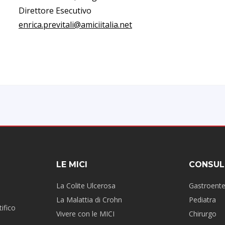
Direttore Esecutivo
enrica.previtali@amiciitalia.net
LE MICI
CONSUL
La Colite Ulcerosa
Gastroent
La Malattia di Crohn
Pediatra
ifico
Vivere con le MICI
Chirurgo