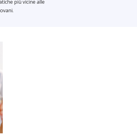
iche più vicine alle
iovani.