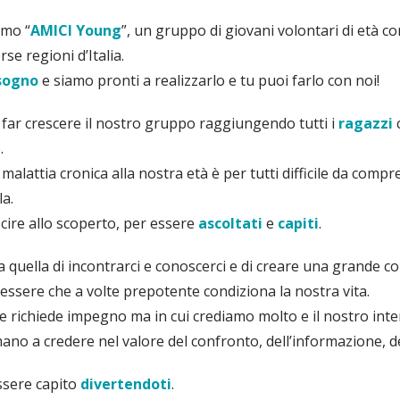
amo “
AMICI Young
”, un gruppo di giovani volontari di età co
se regioni d’Italia.
sogno
e siamo pronti a realizzarlo e tu puoi farlo con noi!
è far crescere il nostro gruppo raggiungendo tutti i
ragazzi
c
.
alattia cronica alla nostra età è per tutti difficile da compr
la.
cire allo scoperto, per essere
ascoltati
e
capiti
.
a quella di incontrarci e conoscerci e di creare una grande com
lessere che a volte prepotente condiziona la nostra vita.
e richiede impegno ma in cui crediamo molto e il nostro inten
ano a credere nel valore del confronto, dell’informazione, del
ssere capito
divertendoti
.