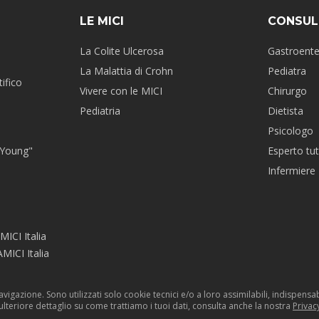
LE MICI
CONSUL
La Colite Ulcerosa
Gastroent
La Malattia di Crohn
Pediatra
ifico
Vivere con le MICI
Chirurgo
Pediatria
Dietista
Psicologo
 Young"
Esperto tut
Infermiere
MICI Italia
MICI Italia
navigazione. Sono utilizzati solo cookie tecnici e/o a loro assimilabili, indispen
 ulteriore dettaglio su come trattiamo i tuoi dati, consulta anche la nostra
Privac