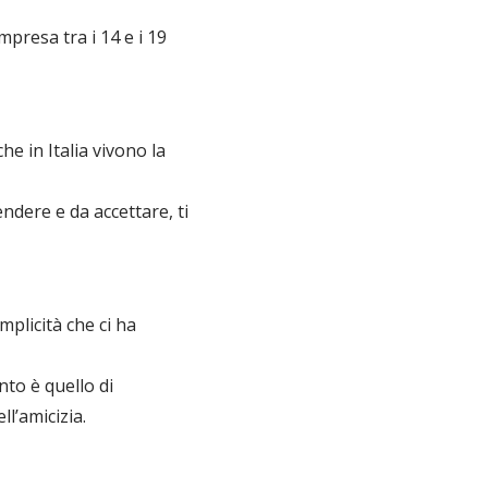
mpresa tra i 14 e i 19
he in Italia vivono la
endere e da accettare, ti
plicità che ci ha
to è quello di
l’amicizia.