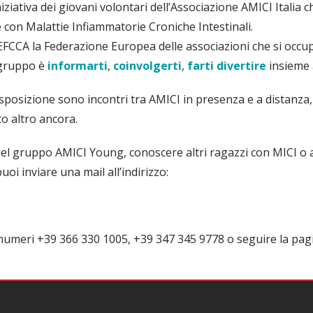
iativa dei giovani volontari dell’Associazione AMICI Italia ch
ne con Malattie Infiammatorie Croniche Intestinali.
 EFCCA la Federazione Europea delle associazioni che si occu
 gruppo è
informarti
,
coinvolgerti
,
farti
divertire
insieme 
isposizione sono incontri tra AMICI in presenza e a distanza,
to altro ancora.
del gruppo AMICI Young, conoscere altri ragazzi con MICI o 
oi inviare una mail all’indirizzo:
 numeri +39 366 330 1005, +39 347 345 9778 o seguire la pa