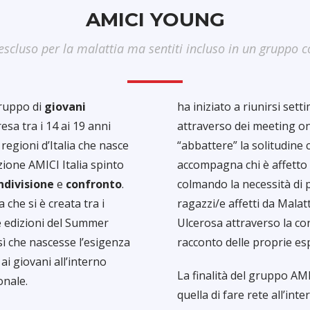
AMICI YOUNG
 escluso per la malattia ma sentiti incluso in un gruppo c
ruppo di
giovani
ha iniziato a riunirsi set
sa tra i 14 ai 19 anni
attraverso dei meeting onl
regioni d’Italia che nasce
“abbattere” la solitudine
azione AMICI Italia spinto
accompagna chi è affetto 
ndivisione
e
confronto
.
colmando la necessità di 
 che si è creata tra i
ragazzi/e affetti da Malat
ie edizioni del Summer
Ulcerosa attraverso la con
sì che nascesse l’esigenza
racconto delle proprie es
ai giovani all’interno
La finalità del gruppo AM
onale.
quella di fare rete all’int