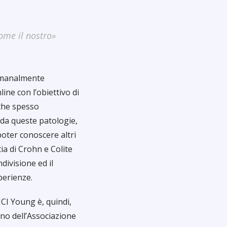
ome il nostro»
timanalmente
ine con l’obiettivo di
 che spesso
da queste patologie,
poter conoscere altri
tia di Crohn e Colite
divisione ed il
perienze.
ICI Young è, quindi,
erno dell’Associazione