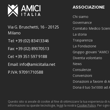
ASSOCIAZIONE
Chi siamo
Governance
Via G. Bruschetti, 16 - 20125
Comitato Medico Scient
Milano
La storia
Trasparenza
Tel: +39 (02) 83413346
La Fondazione
Fax: +39 (02) 89070513
Gruppo giovani "AMICI
Cel: +39 351 597 9188
Diventa volontario
News
Email: info@amiciitalia.net
Consulenze
P.IVA: 97091710588
Convenzioni
Donazioni a favore di A
Dona il tuo 5x1000 ad A
Questo sito si avvale di cookie al fine di ottimizzare la tua esperienza di 
informazioni su queste tecnologie, leggi la nostra
Cookie Policy
. Per ogni