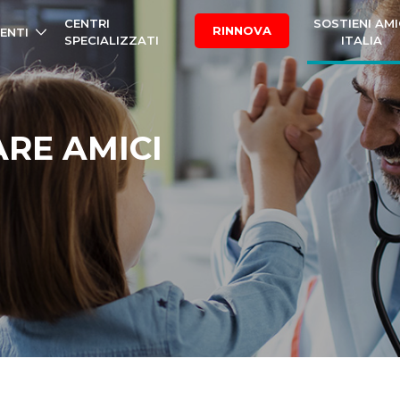
CENTRI
SOSTIENI AMI
RINNOVA
ENTI
SPECIALIZZATI
ITALIA
ARE AMICI