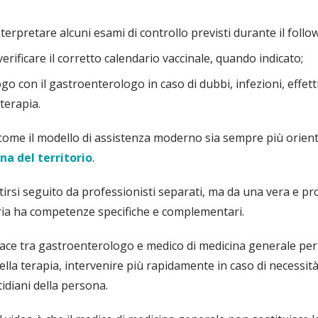
;
nterpretare alcuni esami di controllo previsti durante il follo
rificare il corretto calendario vaccinale, quando indicato;
alogo con il gastroenterologo in caso di dubbi, infezioni, effett
terapia.
a come il modello di assistenza moderno sia sempre più orien
ina del territorio
.
irsi seguito da professionisti separati, ma da una vera e pro
aria ha competenze specifiche e complementari.
ace tra gastroenterologo e medico di medicina generale perm
ella terapia, intervenire più rapidamente in caso di necessità
tidiani della persona.