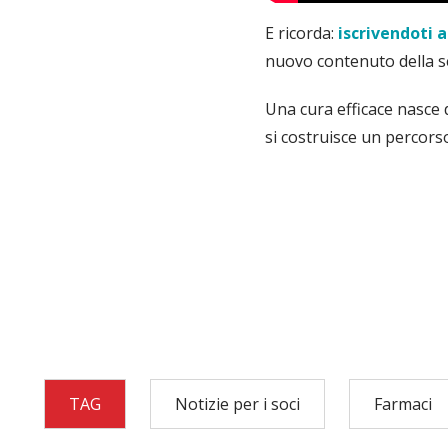
E ricorda:
iscrivendoti 
nuovo contenuto della s
Una cura efficace nasce 
si costruisce un percors
TAG
Notizie per i soci
Farmaci