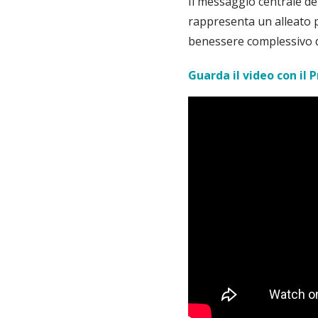
Il messaggio centrale del
rappresenta un alleato p
benessere complessivo d
Guarda il video con il 