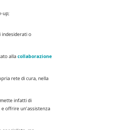
w-up;
i indesiderati o
tato alla
collaborazione
pria rete di cura, nella
ette infatti di
 e offrire un'assistenza