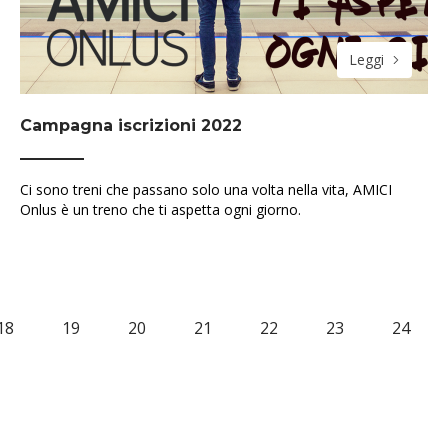
Leggi
Campagna iscrizioni 2022
Ci sono treni che passano solo una volta nella vita, AMICI
Onlus è un treno che ti aspetta ogni giorno.
18
19
20
21
22
23
24