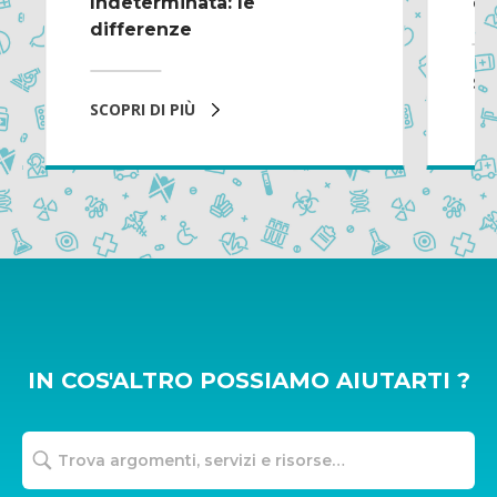
Indeterminata: le
de
differenze
SCO
SCOPRI DI PIÙ
IN COS'ALTRO POSSIAMO AIUTARTI ?