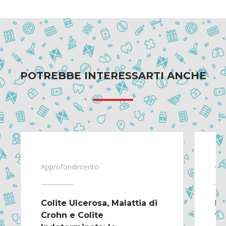
POTREBBE INTERESSARTI ANCHE
Approfondimento
Gui
Colite Ulcerosa, Malattia di
Ef
Crohn e Colite
fa